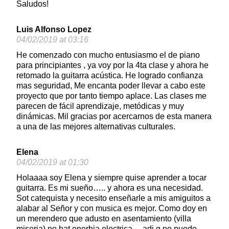
Saludos!
Luis Alfonso Lopez
04/02/2019 at 03:16
He comenzado con mucho entusiasmo el de piano
para principiantes , ya voy por la 4ta clase y ahora he
retomado la guitarra acústica. He logrado confianza
mas seguridad, Me encanta poder llevar a cabo este
proyecto que por tanto tiempo aplace. Las clases me
parecen de fácil aprendizaje, metódicas y muy
dinámicas. Mil gracias por acercarnos de esta manera
a una de las mejores alternativas culturales.
Elena
04/02/2019 at 01:30
Holaaaa soy Elena y siempre quise aprender a tocar
guitarra. Es mi sueño….. y ahora es una necesidad.
Sot catequista y necesito enseñarle a mis amiguitos a
alabar al Señor y con musica es mejor. Como doy en
un merendero que adusto en asentamiento (villa
miseria) no hat enerhia electrica… adi q no puedo