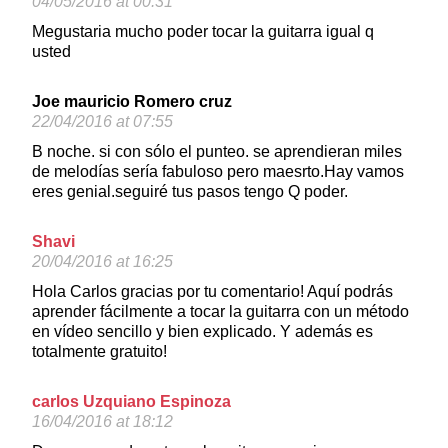
04/05/2016 at 00:31
Megustaria mucho poder tocar la guitarra igual q
usted
Joe mauricio Romero cruz
22/04/2016 at 07:55
B noche. si con sólo el punteo. se aprendieran miles
de melodías sería fabuloso pero maesrto.Hay vamos
eres genial.seguiré tus pasos tengo Q poder.
Shavi
20/04/2016 at 16:25
Hola Carlos gracias por tu comentario! Aquí podrás
aprender fácilmente a tocar la guitarra con un método
en vídeo sencillo y bien explicado. Y además es
totalmente gratuito!
carlos Uzquiano Espinoza
16/04/2016 at 18:12