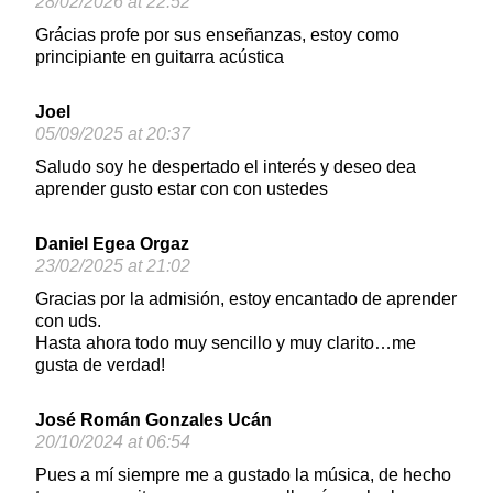
28/02/2026 at 22:52
Grácias profe por sus enseñanzas, estoy como
principiante en guitarra acústica
Joel
05/09/2025 at 20:37
Saludo soy he despertado el interés y deseo dea
aprender gusto estar con con ustedes
Daniel Egea Orgaz
23/02/2025 at 21:02
Gracias por la admisión, estoy encantado de aprender
con uds.
Hasta ahora todo muy sencillo y muy clarito…me
gusta de verdad!
José Román Gonzales Ucán
20/10/2024 at 06:54
Pues a mí siempre me a gustado la música, de hecho