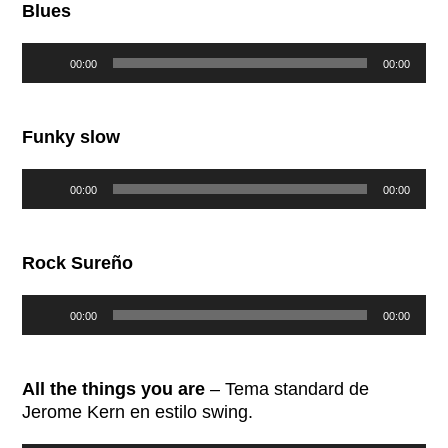
Blues
Reproductor
00:00
00:00
de
audio
Funky slow
Reproductor
00:00
00:00
de
audio
Rock Sureño
Reproductor
00:00
00:00
de
audio
All the things you are
– Tema standard de
Jerome Kern en estilo swing.