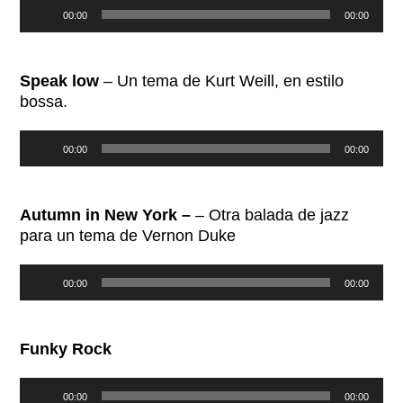
Reproductor
00:00
00:00
de
audio
Speak low
– Un tema de Kurt Weill, en estilo
bossa.
Reproductor
00:00
00:00
de
audio
Autumn in New York –
– Otra balada de jazz
para un tema de Vernon Duke
Reproductor
00:00
00:00
de
audio
Funky Rock
Reproductor
00:00
00:00