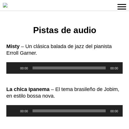
Pistas de audio
Misty
– Un clásica balada de jazz del pianista
Erroll Garner.
Reproductor
00:00
00:00
de
audio
La chica Ipanema
– El tema brasileño de Jobim,
en estilo bossa nova.
Reproductor
00:00
00:00
de
audio