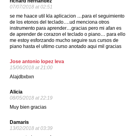
richard hernandez
07/07/2018 at 02:51
se me haace util kla aplicacion …para el seguimiento
de los etonos del teclado….ud menciona otros
instrumento para aprender…gracias pero mi afan es
de aprender de corazon el teclado o piano… para ello
me estoy esforzando mucho seguire sus cursos de
piano hasta el ultimo curso anotado aqui mil gracias
Jose antonio lopez leva
15/06/2018 at 21:00
Alajdbxbxn
Alicia
08/05/2018 at 22:19
Muy bien gracias
Damaris
13/02/2018 at 03:39