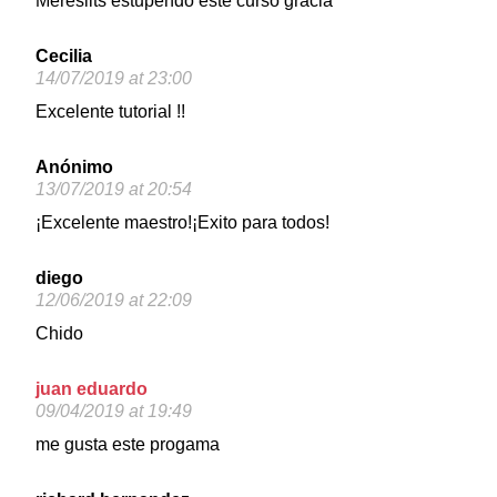
Meresilts estupendo este curso gracia
Cecilia
14/07/2019 at 23:00
Excelente tutorial !!
Anónimo
13/07/2019 at 20:54
¡Excelente maestro!¡Exito para todos!
diego
12/06/2019 at 22:09
Chido
juan eduardo
09/04/2019 at 19:49
me gusta este progama