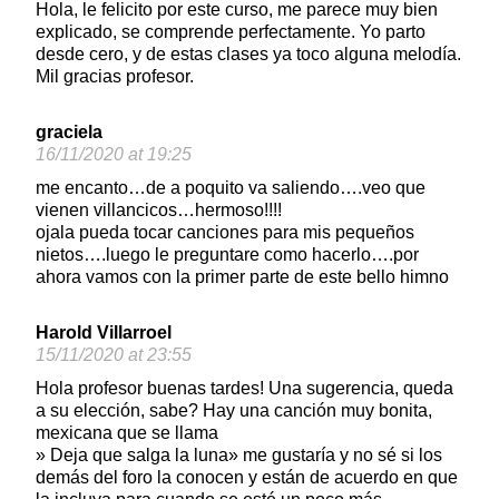
Hola, le felicito por este curso, me parece muy bien
explicado, se comprende perfectamente. Yo parto
desde cero, y de estas clases ya toco alguna melodía.
Mil gracias profesor.
graciela
16/11/2020 at 19:25
me encanto…de a poquito va saliendo….veo que
vienen villancicos…hermoso!!!!
ojala pueda tocar canciones para mis pequeños
nietos….luego le preguntare como hacerlo….por
ahora vamos con la primer parte de este bello himno
Harold Villarroel
15/11/2020 at 23:55
Hola profesor buenas tardes! Una sugerencia, queda
a su elección, sabe? Hay una canción muy bonita,
mexicana que se llama
» Deja que salga la luna» me gustaría y no sé si los
demás del foro la conocen y están de acuerdo en que