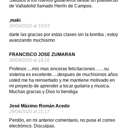
Saludos a los nuevos guitarreros desde un pueblecito
de Valladolid llamado Herrín de Campos.
,maki
30/04/2020 at 19:53
darte las gracias por estas clases sin la bomba ; estoy
avanzando muchisimo
FRANCISCO JOSE ZUMARAN
30/04/2020 at 18:18
Profesor….mis mas sinceras felicitaciones……su
sistema es excelente….despues de muchisimos años
usted me ha reinsertado y me mantiene motivado en
mi proyecto de aprender a tocar guitarra y musica.
Muchas gracias y Dios lo bendiga
José Máximo Román Acedo
29/04/2020 at 21:17
Perdón, en mi anterior comentario, no puse el correo
electrónico. Disculpas.