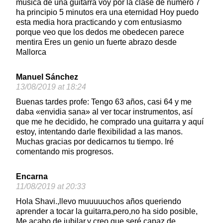
música de una guitarra voy por la clase de número 7
ha principio 5 minutos era una eternidad Hoy puedo
esta media hora practicando y com entusiasmo
porque veo que los dedos me obedecen parece
mentira Eres un genio un fuerte abrazo desde
Mallorca
Manuel Sánchez
13/08/2019 at 18:24
Buenas tardes profe: Tengo 63 años, casi 64 y me
daba «envidia sana» al ver tocar instrumentos, así
que me he decidido, he comprado una guitarra y aquí
estoy, intentando darle flexibilidad a las manos.
Muchas gracias por dedicarnos tu tiempo. Iré
comentando mis progresos.
Encarna
11/08/2019 at 20:33
Hola Shavi.,llevo muuuuuchos años queriendo
aprender a tocar la guitarra,pero,no ha sido posible,
Me acabo de jubilar,y creo que seré capaz de