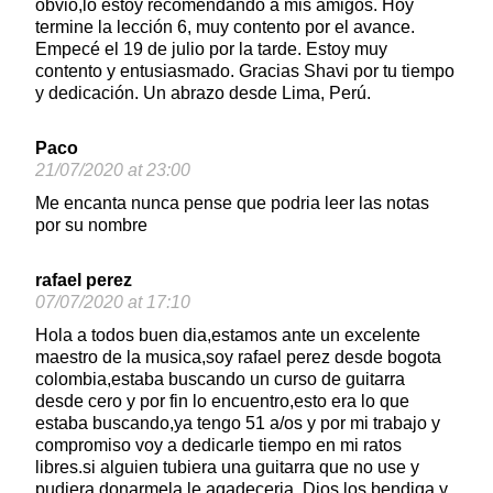
obvio,lo estoy recomendando a mis amigos. Hoy
termine la lección 6, muy contento por el avance.
Empecé el 19 de julio por la tarde. Estoy muy
contento y entusiasmado. Gracias Shavi por tu tiempo
y dedicación. Un abrazo desde Lima, Perú.
Paco
21/07/2020 at 23:00
Me encanta nunca pense que podria leer las notas
por su nombre
rafael perez
07/07/2020 at 17:10
Hola a todos buen dia,estamos ante un excelente
maestro de la musica,soy rafael perez desde bogota
colombia,estaba buscando un curso de guitarra
desde cero y por fin lo encuentro,esto era lo que
estaba buscando,ya tengo 51 a/os y por mi trabajo y
compromiso voy a dedicarle tiempo en mi ratos
libres.si alguien tubiera una guitarra que no use y
pudiera donarmela le agadeceria..Dios los bendiga y